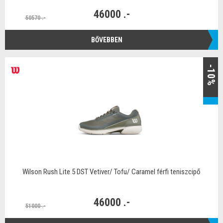
46000 .-
50570 .-
BŐVEBBEN
-10%
Wilson Rush Lite 5 DST Vetiver/ Tofu/ Caramel férfi teniszcipő
46000 .-
51000 .-