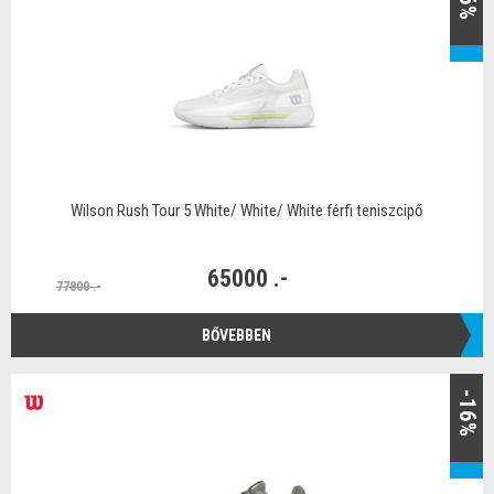
Wilson Rush Tour 5 White/ White/ White férfi teniszcipő
65000 .-
77800 .-
BŐVEBBEN
-16%