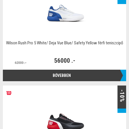
Wilson Rush Pro 5 White/ Deja Vue Blue/ Safety Yellow férfi teniszcipő
56000 .-
62000 .-
BŐVEBBEN
-10%