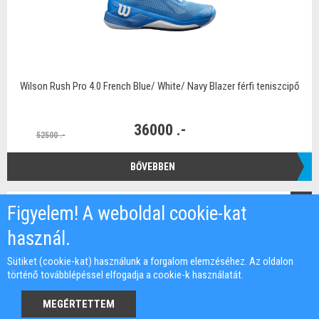
Wilson Rush Pro 4.0 French Blue/ White/ Navy Blazer férfi teniszcipő
36000 .-
52500 .-
BŐVEBBEN
-31%
Figyelem! A weboldal cookie-kat
használ.
Sütiket (cookie-kat) használunk a forgalom elemzéséhez. Az oldalon
történő továbblépéssel elfogadja a cookie-k használatát.
MEGÉRTETTEM