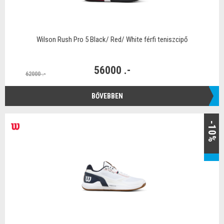
Wilson Rush Pro 5 Black/ Red/ White férfi teniszcipő
56000 .-
62000 .-
BŐVEBBEN
-10%