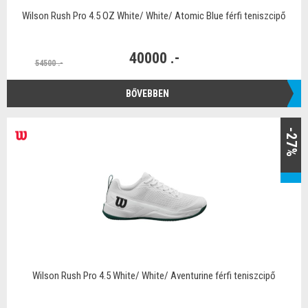
Wilson Rush Pro 4.5 OZ White/ White/ Atomic Blue férfi teniszcipő
40000 .-
54500 .-
BŐVEBBEN
-27%
Wilson Rush Pro 4.5 White/ White/ Aventurine férfi teniszcipő