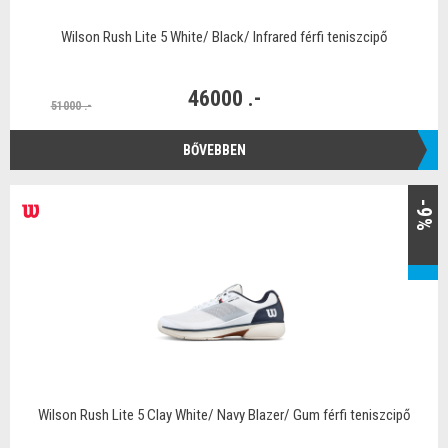
Wilson Rush Lite 5 White/ Black/ Infrared férfi teniszcipő
46000 .-
51000 .-
BŐVEBBEN
-9%
Wilson Rush Lite 5 Clay White/ Navy Blazer/ Gum férfi teniszcipő