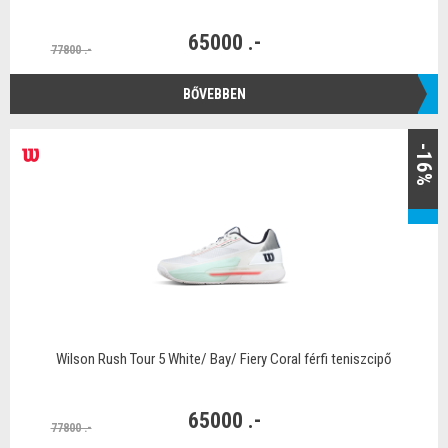
65000 .-
77800 .-
BŐVEBBEN
-16%
Wilson Rush Tour 5 White/ Bay/ Fiery Coral férfi teniszcipő
65000 .-
77800 .-