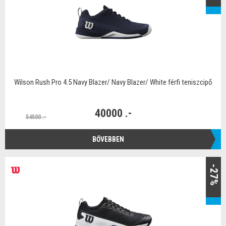
Wilson Rush Pro 4.5 Navy Blazer/ Navy Blazer/ White férfi teniszcipő
40000 .-
54500 .-
BŐVEBBEN
-27%