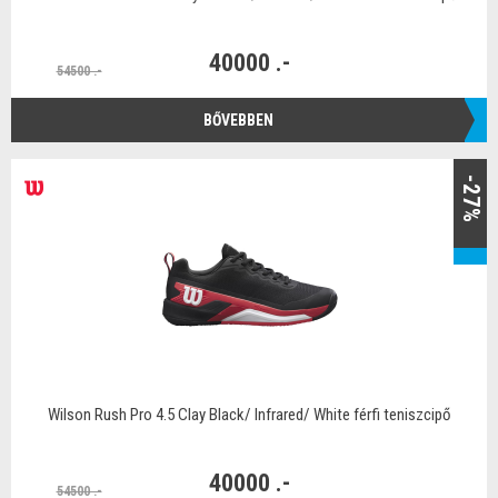
40000 .-
54500 .-
BŐVEBBEN
-27%
Wilson Rush Pro 4.5 Clay Black/ Infrared/ White férfi teniszcipő
40000 .-
54500 .-