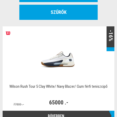
SZŰRŐK
-16%
Wilson Rush Tour 5 Clay White/ Navy Blazer/ Gum férfi teniszcipő
65000 .-
77800 .-
BŐVEBBEN