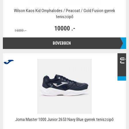
Wilson Kaos Kid Omphalodes / Peacoat / Gold Fusion gyerek
teniszcipő
10000 .-
16000 .-
BŐVEBBEN
ÚJ
Joma Master 1000 Junior 2653 Navy Blue gyerek teniszcipő