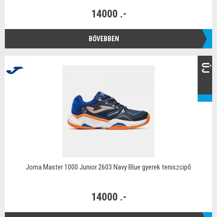
14000 .-
BŐVEBBEN
ÚJ
Joma Master 1000 Junior 2603 Navy Blue gyerek teniszcipő
14000 .-