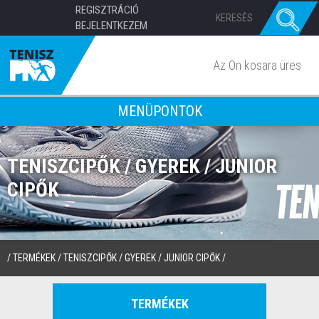
REGISZTRÁCIÓ
BEJELENTKEZEM
Az Ön kosara üres
MENÜPONTOK
TENISZCIPŐK / GYEREK / JUNIOR
CIPŐK
/
TERMÉKEK
/
TENISZCIPŐK
/
GYEREK / JUNIOR CIPŐK
/
TERMÉKEK