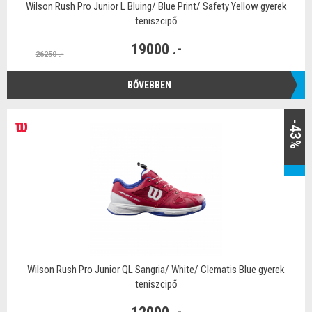
Wilson Rush Pro Junior L Bluing/ Blue Print/ Safety Yellow gyerek
teniszcipő
19000 .-
26250 .-
BŐVEBBEN
-43%
Wilson Rush Pro Junior QL Sangria/ White/ Clematis Blue gyerek
teniszcipő