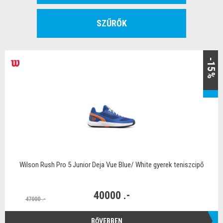
SZŰRŐK
-15%
Wilson Rush Pro 5 Junior Deja Vue Blue/ White gyerek teniszcipő
40000 .-
47000 .-
BŐVEBBEN