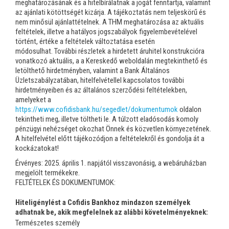
meghatározásának és a hitelbírálatnak a jogát fenntartja, valamint
az ajánlati kötöttségét kizárja. A tájékoztatás nem teljeskörű és
nem minősül ajánlattételnek. A THM meghatározása az aktuális
feltételek, illetve a hatályos jogszabályok figyelembevételével
történt, értéke a feltételek változtatása esetén
módosulhat. További részletek a hirdetett áruhitel konstrukcióra
vonatkozó aktuális, a a Kereskedő weboldalán megtekinthető és
letölthető hirdetményben, valamint a Bank Általános
Üzletszabályzatában, hitelfelvétellel kapcsolatos további
hirdetményeiben és az általános szerződési feltételekben,
amelyeket a
https://www.cofidisbank.hu/segedlet/dokumentumok
oldalon
tekintheti meg, illetve töltheti le. A túlzott eladósodás komoly
pénzügyi nehézséget okozhat Önnek és közvetlen környezetének.
A hitelfelvétel előtt tájékozódjon a feltételekről és gondolja át a
kockázatokat!
Érvényes: 2025. április 1. napjától visszavonásig, a webáruházban
megjelölt termékekre.
FELTÉTELEK ÉS DOKUMENTUMOK:
Hiteligénylést a Cofidis Bankhoz mindazon személyek
adhatnak be, akik megfelelnek az alábbi követelményeknek:
Természetes személy