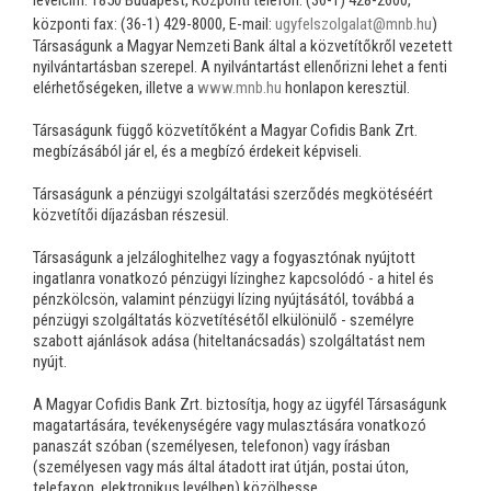
központi fax: (36-1) 429-8000, E-mail:
ugyfelszolgalat@mnb.hu
)
Társaságunk a Magyar Nemzeti Bank által a közvetítőkről vezetett
nyilvántartásban szerepel. A nyilvántartást ellenőrizni lehet a fenti
elérhetőségeken, illetve a
www.mnb.hu
honlapon keresztül.
Társaságunk függő közvetítőként a Magyar Cofidis Bank Zrt.
megbízásából jár el, és a megbízó érdekeit képviseli.
Társaságunk a pénzügyi szolgáltatási szerződés megkötéséért
közvetítői díjazásban részesül.
Társaságunk a jelzáloghitelhez vagy a fogyasztónak nyújtott
ingatlanra vonatkozó pénzügyi lízinghez kapcsolódó - a hitel és
pénzkölcsön, valamint pénzügyi lízing nyújtásától, továbbá a
pénzügyi szolgáltatás közvetítésétől elkülönülő - személyre
szabott ajánlások adása (hiteltanácsadás) szolgáltatást nem
nyújt.
A Magyar Cofidis Bank Zrt. biztosítja, hogy az ügyfél Társaságunk
magatartására, tevékenységére vagy mulasztására vonatkozó
panaszát szóban (személyesen, telefonon) vagy írásban
(személyesen vagy más által átadott irat útján, postai úton,
telefaxon, elektronikus levélben) közölhesse.