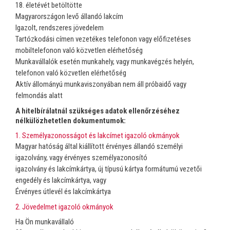
18. életévét betöltötte
Magyarországon levő állandó lakcím
Igazolt, rendszeres jövedelem
Tartózkodási címen vezetékes telefonon vagy előfizetéses
mobiltelefonon való közvetlen elérhetőség
Munkavállalók esetén munkahely, vagy munkavégzés helyén,
telefonon való közvetlen elérhetőség
Aktív állományú munkaviszonyában nem áll próbaidő vagy
felmondás alatt
A hitelbírálatnál szükséges adatok ellenőrzéséhez
nélkülözhetetlen dokumentumok:
1. Személyazonosságot és lakcímet igazoló okmányok
Magyar hatóság által kiállított érvényes állandó személyi
igazolvány, vagy érvényes személyazonosító
igazolvány és lakcímkártya, új típusú kártya formátumú vezetői
engedély és lakcímkártya, vagy
Érvényes útlevél és lakcímkártya
2. Jövedelmet igazoló okmányok
Ha Ön munkavállaló