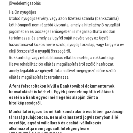
jövedelemigazolás
Ha Ön nyugdíjas
Utolsó nyugdíjszelvény, vagy azon fizetési számla (bankszámla)
két hónapnál nem régebbi kivonata, amely a hiteligénylő nyugdíját
jogcímében és összegszerűségében is megállapítható módon
tartalmazza, és amely az ügyfél saját nevére vagy az ügyfél
házastársával közös névre szóló, nyugdíj törzslap, vagy tárgy évi év
eleji összesítő a nyugdíj összegéről.
Rokkantsági vagy rehabilitációs ellátás esetén, a rokkantsági,
illetve rehabilitációs ellátás megállapításáról szóló határozat,
amely legalább az igényelt futamidővel megegyező időre szóló
ellátás megállapítását tartalmazza.
A fent felsoroltakon kívül a Bank további dokumentumok
becsatolását is kérheti. Egyéb jövedelempótló ellátások
esetén a Bank egyedi mérlegelés alapján dönt a
hitelképességről.
Munkáltatói igazolás nélküli konstrukció esetében gazdasági
társaság tulajdonosa, nem alkalmazotti jogviszonyban álló
vezetője, egyéni vállalkozó és családi vállalkozás
alkalmazottja nem jogosult hiteligénylésre