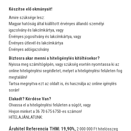
Készítse elő okmányait!
Amire szüksége lesz:
Magyar hatóság által kiállított érvényes állandó személyi
igazolvány és lakcímkártya, vagy
Érvényes jogosítvány és lakcímkártya, vagy
Érvényes útlevél és lakcímkártya
Érvényes adóigazolvány
Biztosra akar menni a hiteligénylés kitöltésekor?
Nyissa meg számítógépén, vagy szükség esetén nyomtassa ki az
online hiteligénylési segédletet, melyet a hiteligénylési felületen fog
megtalálni!
Tartsa megnyitva ezt az oldalt is, és használja az online igénylés
során!
Elakadt? Kérdése Van?
Olvassa el a hiteligénylési felületen a súgót, vagy
Hivjon minket a
36 70 675 6750
-es számon!
HITELAJÁNLATUNK:
Áruhitel Referencia THM: 19,90%,
2 000 000 Ft hitelösszeg