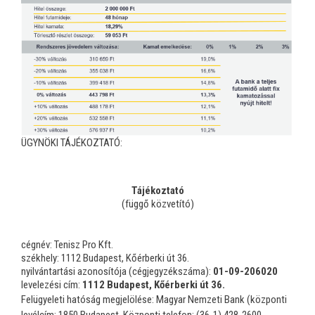
ÜGYNÖKI TÁJÉKOZTATÓ:
Tájékoztató
(függő közvetító)
cégnév: Tenisz Pro Kft.
székhely: 1112 Budapest, Kőérberki út 36.
nyilvántartási azonosítója (cégjegyzékszáma):
01-09-206020
levelezési cím:
1112 Budapest, Kőérberki út 36.
Felügyeleti hatóság megjelölése: Magyar Nemzeti Bank (központi
levélcím: 1850 Budapest, Központi telefon: (36-1) 428-2600,