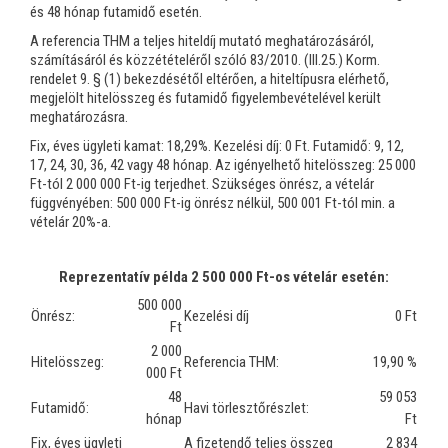
és 48 hónap futamidő esetén.
A referencia THM a teljes hiteldíj mutató meghatározásáról,
számításáról és közzétételéről szóló 83/2010. (lll.25.) Korm.
rendelet 9. § (1) bekezdésétől eltérően, a hiteltípusra elérhető,
megjelölt hitelösszeg és futamidő figyelembevételével került
meghatározásra.
Fix, éves ügyleti kamat: 18,29%. Kezelési díj: 0 Ft. Futamidő: 9, 12,
17, 24, 30, 36, 42 vagy 48 hónap. Az igényelhető hitelösszeg: 25 000
Ft-tól 2 000 000 Ft-ig terjedhet. Szükséges önrész, a vételár
függvényében: 500 000 Ft-ig önrész nélkül, 500 001 Ft-tól min. a
vételár 20%-a.
Reprezentatív példa 2 500 000 Ft-os vételár esetén:
500 000
Önrész:
Kezelési díj
0 Ft
Ft
2 000
Hitelösszeg:
Referencia THM:
19,90 %
000 Ft
48
59 053
Futamidő:
Havi törlesztőrészlet:
hónap
Ft
Fix, éves ügyleti
A fizetendő teljes összeg
2 834