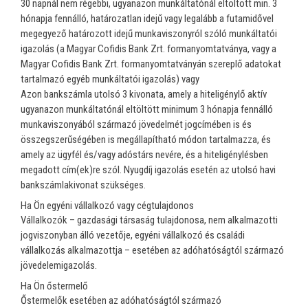
30 napnál nem régebbi, ugyanazon munkáltatónál eltöltött min. 3
hónapja fennálló, határozatlan idejű vagy legalább a futamidővel
megegyező határozott idejű munkaviszonyról szóló munkáltatói
igazolás (a Magyar Cofidis Bank Zrt. formanyomtatványa, vagy a
Magyar Cofidis Bank Zrt. formanyomtatványán szereplő adatokat
tartalmazó egyéb munkáltatói igazolás) vagy
Azon bankszámla utolsó 3 kivonata, amely a hiteligénylő aktív
ugyanazon munkáltatónál eltöltött minimum 3 hónapja fennálló
munkaviszonyából származó jövedelmét jogcímében is és
összegszerűségében is megállapítható módon tartalmazza, és
amely az ügyfél és/vagy adóstárs nevére, és a hiteligénylésben
megadott cím(ek)re szól. Nyugdíj igazolás esetén az utolsó havi
bankszámlakivonat szükséges.
Ha Ön egyéni vállalkozó vagy cégtulajdonos
Vállalkozók – gazdasági társaság tulajdonosa, nem alkalmazotti
jogviszonyban álló vezetője, egyéni vállalkozó és családi
vállalkozás alkalmazottja – esetében az adóhatóságtól származó
jövedelemigazolás.
Ha Ön őstermelő
Őstermelők esetében az adóhatóságtól származó