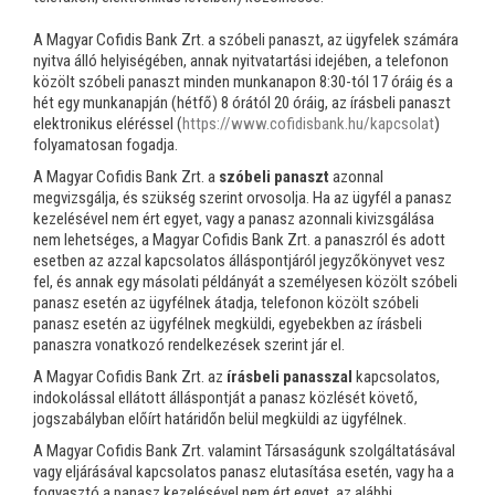
A Magyar Cofidis Bank Zrt. a szóbeli panaszt, az ügyfelek számára
nyitva álló helyiségében, annak nyitvatartási idejében, a telefonon
közölt szóbeli panaszt minden munkanapon 8:30-tól 17 óráig és a
hét egy munkanapján (hétfő) 8 órától 20 óráig, az írásbeli panaszt
elektronikus eléréssel (
https://www.cofidisbank.hu/kapcsolat
)
folyamatosan fogadja.
A Magyar Cofidis Bank Zrt. a
szóbeli panaszt
azonnal
megvizsgálja, és szükség szerint orvosolja. Ha az ügyfél a panasz
kezelésével nem ért egyet, vagy a panasz azonnali kivizsgálása
nem lehetséges, a Magyar Cofidis Bank Zrt. a panaszról és adott
esetben az azzal kapcsolatos álláspontjáról jegyzőkönyvet vesz
fel, és annak egy másolati példányát a személyesen közölt szóbeli
panasz esetén az ügyfélnek átadja, telefonon közölt szóbeli
panasz esetén az ügyfélnek megküldi, egyebekben az írásbeli
panaszra vonatkozó rendelkezések szerint jár el.
A Magyar Cofidis Bank Zrt. az
írásbeli panasszal
kapcsolatos,
indokolással ellátott álláspontját a panasz közlését követő,
jogszabályban előírt határidőn belül megküldi az ügyfélnek.
A Magyar Cofidis Bank Zrt. valamint Társaságunk szolgáltatásával
vagy eljárásával kapcsolatos panasz elutasítása esetén, vagy ha a
fogyasztó a panasz kezelésével nem ért egyet, az alábbi