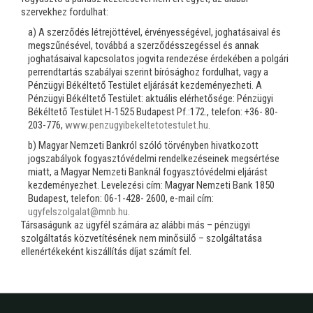
szervekhez fordulhat:
a) A szerződés létrejöttével, érvényességével, joghatásaival és
megszűnésével, továbbá a szerződésszegéssel és annak
joghatásaival kapcsolatos jogvita rendezése érdekében a polgári
perrendtartás szabályai szerint bírósághoz fordulhat, vagy a
Pénzügyi Békéltető Testület eljárását kezdeményezheti. A
Pénzügyi Békéltető Testület: aktuális elérhetősége: Pénzügyi
Békéltető Testület H-1525 Budapest Pf.:172., telefon: +36- 80-
203-776,
www.penzugyibekeltetotestulet.hu
.
b) Magyar Nemzeti Bankról szóló törvényben hivatkozott
jogszabályok fogyasztóvédelmi rendelkezéseinek megsértése
miatt, a Magyar Nemzeti Banknál fogyasztóvédelmi eljárást
kezdeményezhet. Levelezési cím: Magyar Nemzeti Bank 1850
Budapest, telefon: 06-1-428- 2600, e-mail cím:
ugyfelszolgalat@mnb.hu
.
Társaságunk az ügyfél számára az alábbi más – pénzügyi
szolgáltatás közvetítésének nem minősülő – szolgáltatása
ellenértékeként kiszállítás díjat számít fel.