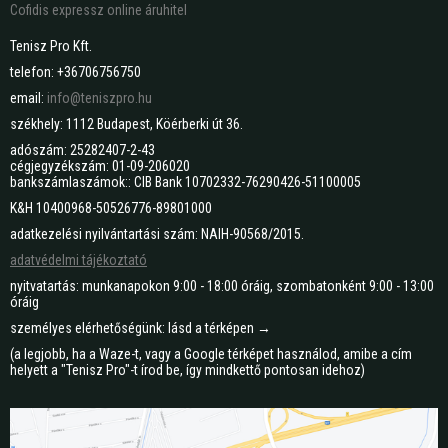
Cofidis expressz online áruhitel
Tenisz Pro Kft.
telefon: +36706756750
email:
info@teniszpro.hu
székhely: 1112 Budapest, Köérberki út 36.
adószám: 25282407-2-43
cégjegyzékszám: 01-09-206020
bankszámlaszámok:: CIB Bank 10702332-76290426-51100005
K&H 10400968-50526776-89801000
adatkezelési nyilvántartási szám: NAIH-90568/2015.
adatvédelmi tájékoztató
nyitvatartás: munkanapokon 9:00 - 18:00 óráig, szombatonként 9:00 - 13:00
óráig
személyes elérhetőségünk: lásd a térképen →
(a legjobb, ha a Waze-t, vagy a Google térképet használod, amibe a cím
helyett a "Tenisz Pro"-t írod be, így mindkettő pontosan idehoz)