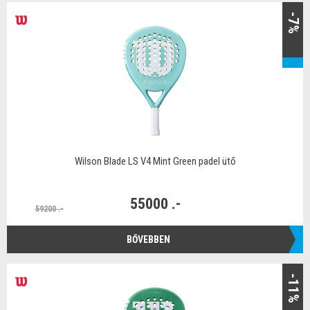
-7%
Wilson Blade LS V4 Mint Green padel ütő
55000 .-
59200 .-
BŐVEBBEN
-11%