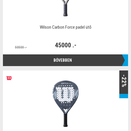
Wilson Carbon Force padel ütő
45000 .-
50500 .-
BŐVEBBEN
-22%