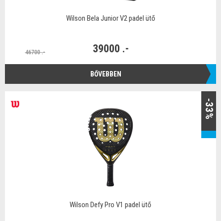
Wilson Bela Junior V2 padel ütő
39000 .-
46700 .-
BŐVEBBEN
-33%
Wilson Defy Pro V1 padel ütő