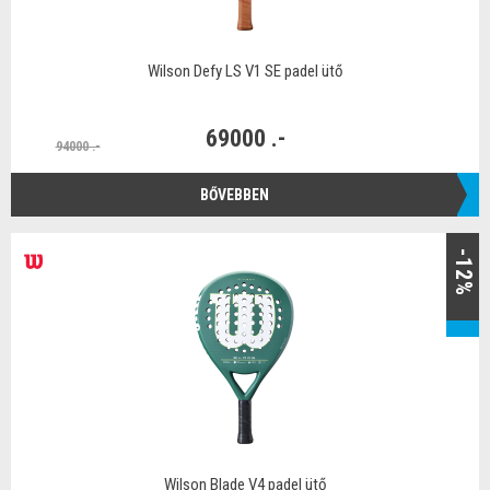
Wilson Defy LS V1 SE padel ütő
69000 .-
94000 .-
BŐVEBBEN
-12%
Wilson Blade V4 padel ütő