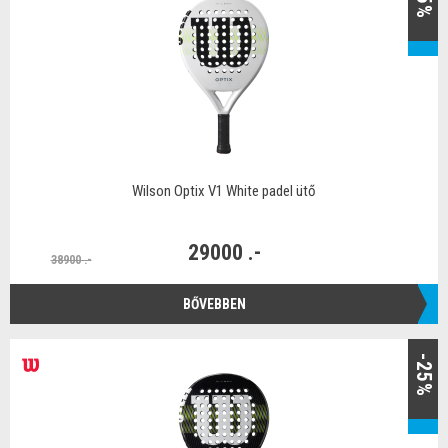
Wilson Optix V1 White padel ütő
29000 .-
38900 .-
BŐVEBBEN
-25%