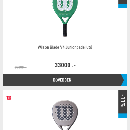
Wilson Blade V4 Junior padel ütő
33000 .-
37000 .-
BŐVEBBEN
-11%