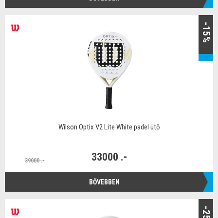
-15%
Wilson Optix V2 Lite White padel ütő
33000 .-
39000 .-
BŐVEBBEN
-25%