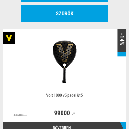
SZŰRŐK
-14%
Volt 1000 v5 padel ütő
99000 .-
115000 .-
BŐVEBBEN