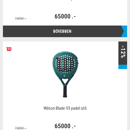
65000 .-
74000 .-
BŐVEBBEN
-12%
Wilson Blade V3 padel ütő
65000 .-
74000 .-