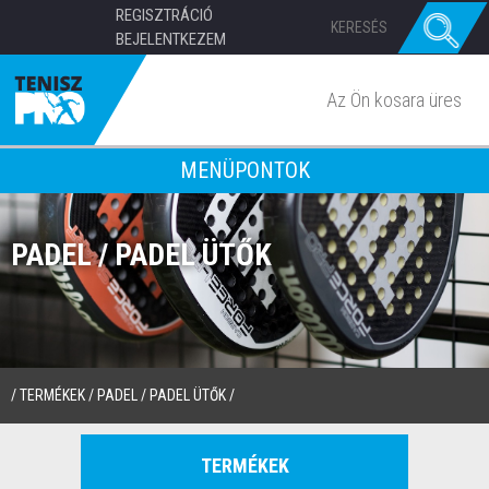
REGISZTRÁCIÓ
BEJELENTKEZEM
Az Ön kosara üres
MENÜPONTOK
PADEL / PADEL ÜTŐK
/
TERMÉKEK
/
PADEL
/
PADEL ÜTŐK
/
TERMÉKEK