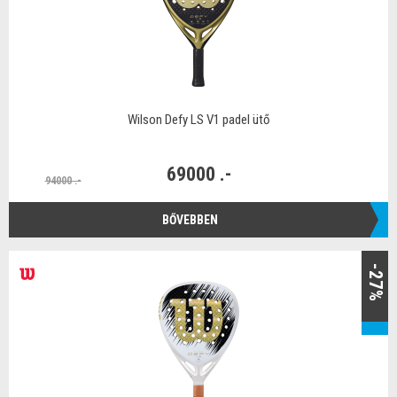
Wilson Defy LS V1 padel ütő
69000 .-
94000 .-
BŐVEBBEN
-27%