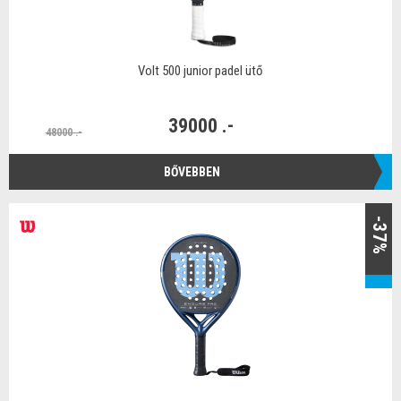
Volt 500 junior padel ütő
39000 .-
48000 .-
BŐVEBBEN
-37%