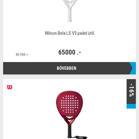
Wilson Bela LS V3 padel ütő
65000 .-
81700 .-
BŐVEBBEN
-16%