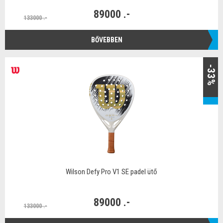
89000 .-
133000 .-
BŐVEBBEN
-33%
Wilson Defy Pro V1 SE padel ütő
89000 .-
133000 .-