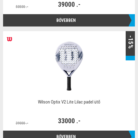
39000 .-
50500 .-
BŐVEBBEN
-15%
Wilson Optix V2 Lite Lilac padel ütő
33000 .-
39000 .-
BŐVEBBEN