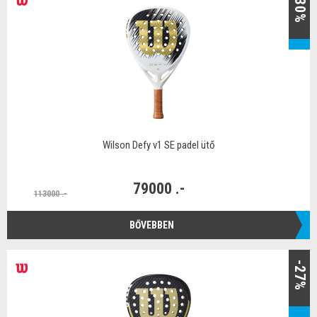
-30%
Wilson Defy v1 SE padel ütő
79000 .-
113000 .-
BŐVEBBEN
-27%