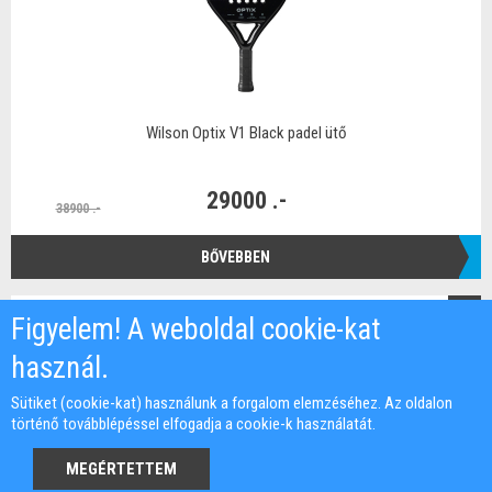
Wilson Optix V1 Black padel ütő
29000 .-
38900 .-
BŐVEBBEN
ÚJ
Figyelem! A weboldal cookie-kat
használ.
Sütiket (cookie-kat) használunk a forgalom elemzéséhez. Az oldalon
történő továbblépéssel elfogadja a cookie-k használatát.
MEGÉRTETTEM