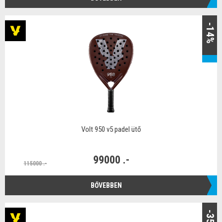
-14%
Volt 950 v5 padel ütő
99000 .-
115000 .-
BŐVEBBEN
-35%