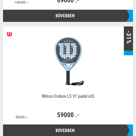
69000 .-
105000 .-
BŐVEBBEN
-31%
Wilson Endure LS V1 padel ütő
59000 .-
85000 .-
BŐVEBBEN