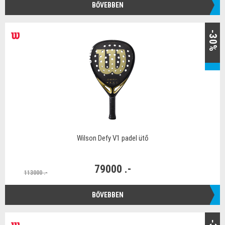
BŐVEBBEN
-30%
Wilson Defy V1 padel ütő
79000 .-
113000 .-
BŐVEBBEN