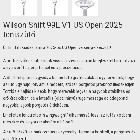
Wilson Shift 99L V1 US Open 2025
teniszütő
Új, limitált kiadás, ami a 2025-ös US Open versenyre készült!
A profi edzők és játékosok visszajelzései alapján kifejlesztett ütő ötvözi
a nyers erőt a pörgetéssel és a precizitással.
A Shift felépítése egyedi, a benne futó grafitszálakat úgy tervezték, hogy
az ütő úgy hajoljon, ami a modern, erősen pörgetős játékhoz illeszkedjen.
Torziós elhajlása kisebb, hogy merevebb legyen a nagyobb stabilitás és
erő érdekében, de a laterális (oldalirányú) rugalmassága az átlagosnál
nagyobb, a jobb pörgetés érdekében.
Emellett a lendületes "swingweight" alkalmassá teszi az futás közbeni
ütésekre és a gyors reakcióra a hálónál.
Az ütő 16/20-as húrkiosztása egyensúlyt teremt a kontroll, a pörgetés és
az erő között.