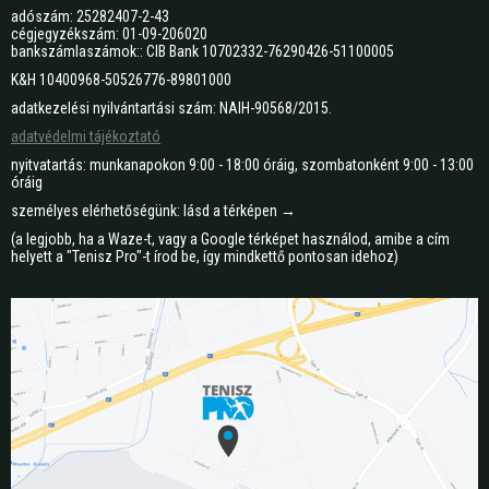
adószám: 25282407-2-43
cégjegyzékszám: 01-09-206020
bankszámlaszámok:: CIB Bank 10702332-76290426-51100005
K&H 10400968-50526776-89801000
adatkezelési nyilvántartási szám: NAIH-90568/2015.
adatvédelmi tájékoztató
nyitvatartás: munkanapokon 9:00 - 18:00 óráig, szombatonként 9:00 - 13:00
óráig
személyes elérhetőségünk: lásd a térképen →
(a legjobb, ha a Waze-t, vagy a Google térképet használod, amibe a cím
helyett a "Tenisz Pro"-t írod be, így mindkettő pontosan idehoz)