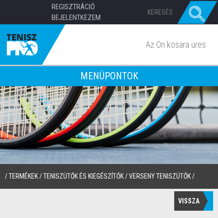
REGISZTRÁCIÓ
BEJELENTKEZEM
Az Ön kosara üres
MENÜPONTOK
/
TERMÉKEK
/
TENISZÜTŐK ÉS KIEGÉSZÍTŐK
/
VERSENY TENISZÜTŐK
/
VISSZA