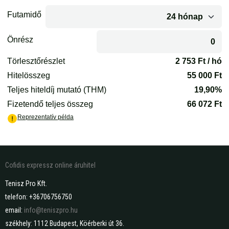
Cofidis expressz online áruhitel
Tenisz Pro Kft.
telefon: +36706756750
email:
info@teniszpro.hu
székhely: 1112 Budapest, Köérberki út 36.