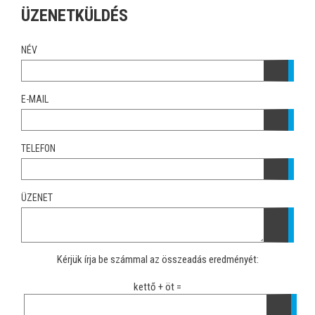
ÜZENETKÜLDÉS
NÉV
E-MAIL
TELEFON
ÜZENET
Kérjük írja be számmal az összeadás eredményét:
kettő + öt =