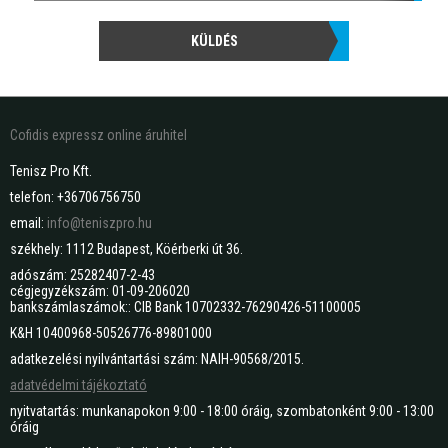
KÜLDÉS
Cofidis expressz online áruhitel
Tenisz Pro Kft.
telefon: +36706756750
email:
info@teniszpro.hu
székhely: 1112 Budapest, Köérberki út 36.
adószám: 25282407-2-43
cégjegyzékszám: 01-09-206020
bankszámlaszámok:: CIB Bank 10702332-76290426-51100005
K&H 10400968-50526776-89801000
adatkezelési nyilvántartási szám: NAIH-90568/2015.
adatvédelmi tájékoztató
nyitvatartás: munkanapokon 9:00 - 18:00 óráig, szombatonként 9:00 - 13:00
óráig