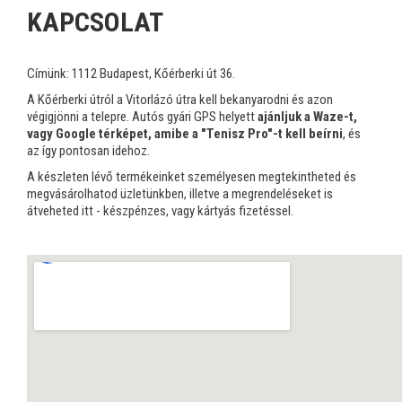
KAPCSOLAT
Címünk: 1112 Budapest, Kőérberki út 36.
A Kőérberki útról a Vitorlázó útra kell bekanyarodni és azon
végigjönni a telepre. Autós gyári GPS helyett
ajánljuk a Waze-t,
vagy Google térképet, amibe a "Tenisz Pro"-t kell beírni
, és
az így pontosan idehoz.
A készleten lévő termékeinket személyesen megtekintheted és
megvásárolhatod üzletünkben, illetve a megrendeléseket is
átveheted itt - készpénzes, vagy kártyás fizetéssel.