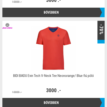
3000 .-
10000 .-
BŐVEBBEN
-70%
BIDI BADU Evin Tech V-Neck Tee Neonorange/ Blue fiú póló
3000 .-
10000 .-
BŐVEBBEN