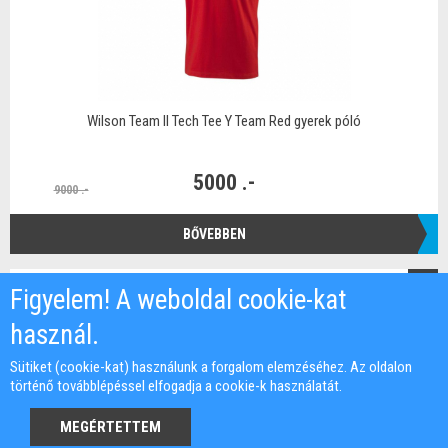
Wilson Team II Tech Tee Y Team Red gyerek póló
5000 .-
9000 .-
BŐVEBBEN
-44%
Figyelem! A weboldal cookie-kat
használ.
Sütiket (cookie-kat) használunk a forgalom elemzéséhez. Az oldalon
történő továbblépéssel elfogadja a cookie-k használatát.
MEGÉRTETTEM