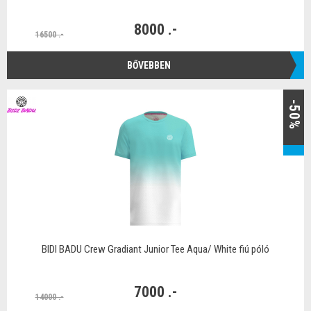
8000 .-
16500 .-
BŐVEBBEN
-50%
BIDI BADU Crew Gradiant Junior Tee Aqua/ White fiú póló
7000 .-
14000 .-