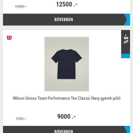
12500 .-
15600 .-
BŐVEBBEN
-8%
Wilson Unisex Team Performance Tee Classic Navy gyerek póló
9000 .-
9750 .-
BŐVEBBEN