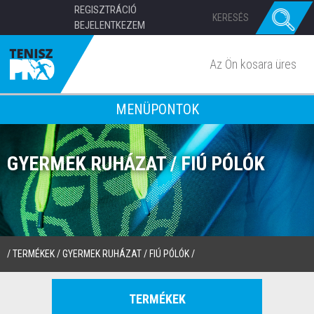
REGISZTRÁCIÓ
BEJELENTKEZEM
Az Ön kosara üres
MENÜPONTOK
GYERMEK RUHÁZAT / FIÚ PÓLÓK
/
TERMÉKEK
/
GYERMEK RUHÁZAT
/
FIÚ PÓLÓK
/
TERMÉKEK