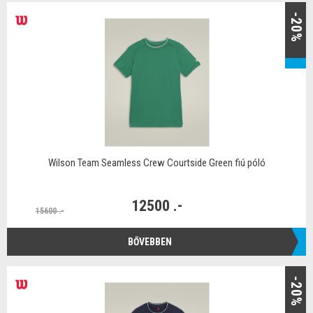
-20%
Wilson Team Seamless Crew Courtside Green fiú póló
12500 .-
15600 .-
BŐVEBBEN
-20%