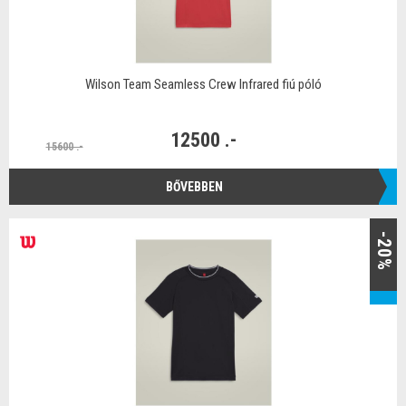
Wilson Team Seamless Crew Infrared fiú póló
12500 .-
15600 .-
BŐVEBBEN
-20%