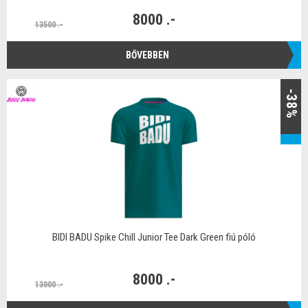
8000 .-
13500 .-
BŐVEBBEN
-38%
BIDI BADU Spike Chill Junior Tee Dark Green fiú póló
8000 .-
13000 .-