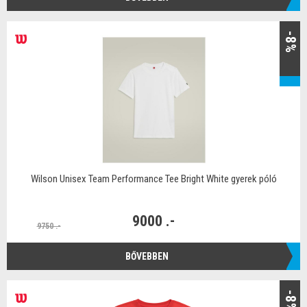
-8%
Wilson Unisex Team Performance Tee Bright White gyerek póló
9000 .-
9750 .-
BŐVEBBEN
-8%