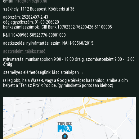
email:
info@teniszpro.hu
székhely: 1112 Budapest, Köérberki út 36.
adószám: 25282407-2-43
cégjegyzékszám: 01-09-206020
bankszámlaszámok:: CIB Bank 10702332-76290426-51100005
K&H 10400968-50526776-89801000
adatkezelési nyilvántartási szám: NAIH-90568/2015.
adatvédelmi tájékoztató
nyitvatartás: munkanapokon 9:00 - 18:00 óráig, szombatonként 9:00 - 13:00
óráig
személyes elérhetőségünk: lásd a térképen →
(a legjobb, ha a Waze-t, vagy a Google térképet használod, amibe a cím
helyett a "Tenisz Pro"-t írod be, így mindkettő pontosan idehoz)