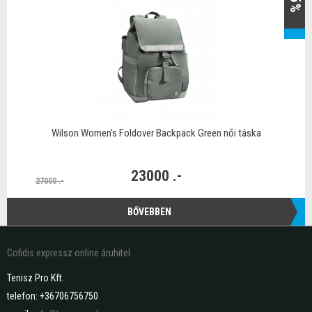
Wilson Women's Foldover Backpack Green női táska
23000 .-
27000 .-
BŐVEBBEN
Cofidis expressz online áruhitel
Tenisz Pro Kft.
telefon: +36706756750