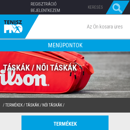
REGISZTRÁCIÓ
BEJELENTKEZEM
Az Ön kosara üres
MENÜPONTOK
TÁSKÁK / NŐI TÁSKÁK
/
TERMÉKEK
/
TÁSKÁK
/
NŐI TÁSKÁK
/
TERMÉKEK