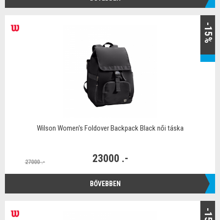
-15%
Wilson Women's Foldover Backpack Black női táska
23000 .-
27000 .-
BŐVEBBEN
-15%