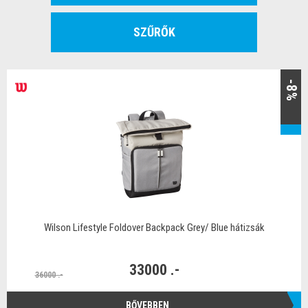
SZŰRŐK
-8%
Wilson Lifestyle Foldover Backpack Grey/ Blue hátizsák
33000 .-
36000 .-
BŐVEBBEN