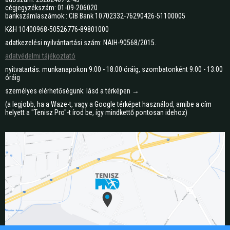
cégjegyzékszám: 01-09-206020
bankszámlaszámok:: CIB Bank 10702332-76290426-51100005
K&H 10400968-50526776-89801000
adatkezelési nyilvántartási szám: NAIH-90568/2015.
adatvédelmi tájékoztató
nyitvatartás: munkanapokon 9:00 - 18:00 óráig, szombatonként 9:00 - 13:00
óráig
személyes elérhetőségünk: lásd a térképen →
(a legjobb, ha a Waze-t, vagy a Google térképet használod, amibe a cím
helyett a "Tenisz Pro"-t írod be, így mindkettő pontosan idehoz)