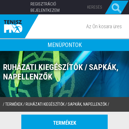
REGISZTRÁCIÓ
BEJELENTKEZEM
Az Ön kosara üres
MENÜPONTOK
RUHÁZATI KIEGÉSZÍTŐK / SAPKÁK,
NAPELLENZŐK
/
TERMÉKEK
/
RUHÁZATI KIEGÉSZÍTŐK
/
SAPKÁK, NAPELLENZŐK
/
TERMÉKEK