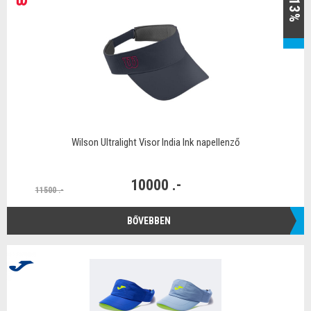
-13%
Wilson Ultralight Visor India Ink napellenző
10000 .-
11500 .-
BŐVEBBEN