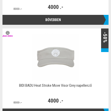
4000 .-
8000 .-
BŐVEBBEN
-50%
BIDI BADU Heat Stroke Move Visor Grey napellenző
4000 .-
8000 .-