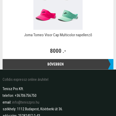
Joma Torneo Visor Cap Multicolor napellenző
8000 .-
BŐVEBBEN
Cofidis expressz online áruhitel
Tenisz Pro Kft.
telefon: +36706756750
email:
info@teniszpro.hu
székhely: 1112 Budapest, Köérberki út 36.
adószám: 25282407-2-43