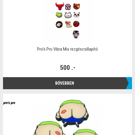
Pro's Pro Vibra Mix rezgéscsillapító
500 .-
BŐVEBBEN