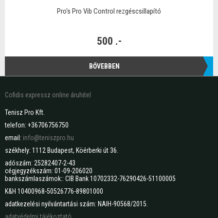
Pro's Pro Vib Control rezgéscsillapító
500 .-
BŐVEBBEN
Cofidis expressz online áruhitel
Tenisz Pro Kft.
telefon: +36706756750
email:
info@teniszpro.hu
székhely: 1112 Budapest, Köérberki út 36.
adószám: 25282407-2-43
cégjegyzékszám: 01-09-206020
bankszámlaszámok:: CIB Bank 10702332-76290426-51100005
K&H 10400968-50526776-89801000
adatkezelési nyilvántartási szám: NAIH-90568/2015.
adatvédelmi tájékoztató