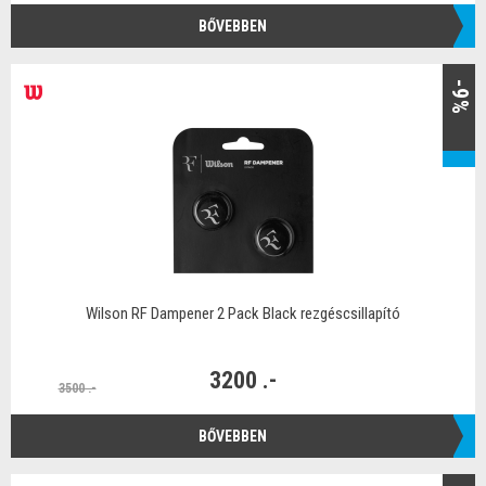
BŐVEBBEN
-9%
Wilson RF Dampener 2 Pack Black rezgéscsillapító
3200 .-
3500 .-
BŐVEBBEN