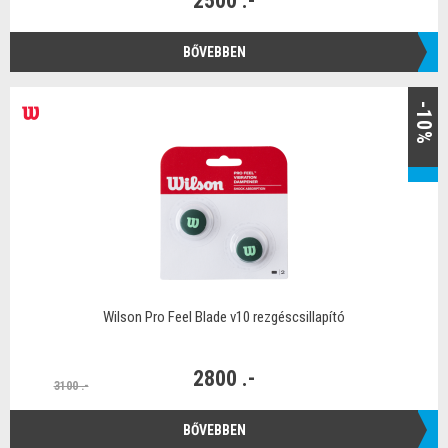
2500 .-
BŐVEBBEN
-10%
Wilson Pro Feel Blade v10 rezgéscsillapító
2800 .-
3100 .-
BŐVEBBEN