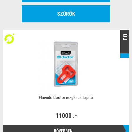
SZŰRŐK
ÚJ
Fluendo Doctor rezgéscsillapító
11000 .-
BŐVEBBEN