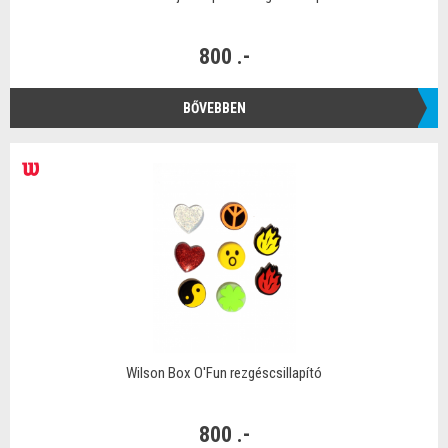
800 .-
BŐVEBBEN
Wilson Box O'Fun rezgéscsillapító
800 .-