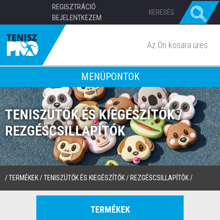
REGISZTRÁCIÓ
BEJELENTKEZEM
Az Ön kosara üres
MENÜPONTOK
TENISZÜTŐK ÉS KIEGÉSZÍTŐK /
REZGÉSCSILLAPÍTÓK
/
TERMÉKEK
/
TENISZÜTŐK ÉS KIEGÉSZÍTŐK
/
REZGÉSCSILLAPÍTÓK
/
TERMÉKEK