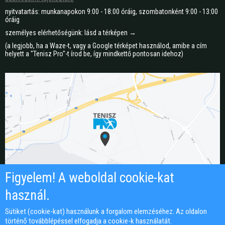
nyitvatartás: munkanapokon 9:00 - 18:00 óráig, szombatonként 9:00 - 13:00
óráig
személyes elérhetőségünk: lásd a térképen →
(a legjobb, ha a Waze-t, vagy a Google térképet használod, amibe a cím
helyett a "Tenisz Pro"-t írod be, így mindkettő pontosan idehoz)
Figyelem! A weboldal cookie-kat
használ.
Sütiket (cookie-kat) használunk a forgalom elemzéséhez. Az oldalon
történő továbblépéssel elfogadja a cookie-k használatát.