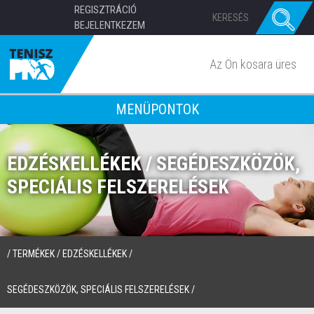
REGISZTRÁCIÓ
BEJELENTKEZEM
Az Ön kosara üres
MENÜPONTOK
EDZÉSKELLÉKEK / SEGÉDESZKÖZÖK,
SPECIÁLIS FELSZERELÉSEK
/
TERMÉKEK
/
EDZÉSKELLÉKEK
/
SEGÉDESZKÖZÖK, SPECIÁLIS FELSZERELÉSEK
/