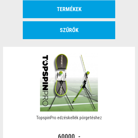
TERMÉKEK
SZŰRŐK
TopspinPro edzéskellék pörgetéshez
60000 .-