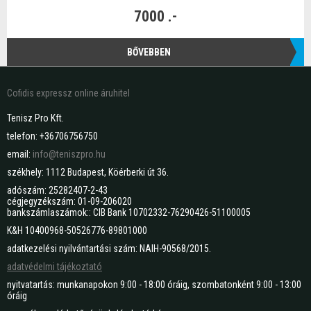
7000 .-
BŐVEBBEN
Cofidis expressz online áruhitel
Tenisz Pro Kft.
telefon: +36706756750
email:
info@teniszpro.hu
székhely: 1112 Budapest, Köérberki út 36.
adószám: 25282407-2-43
cégjegyzékszám: 01-09-206020
bankszámlaszámok:: CIB Bank 10702332-76290426-51100005
K&H 10400968-50526776-89801000
adatkezelési nyilvántartási szám: NAIH-90568/2015.
adatvédelmi tájékoztató
nyitvatartás: munkanapokon 9:00 - 18:00 óráig, szombatonként 9:00 - 13:00
óráig