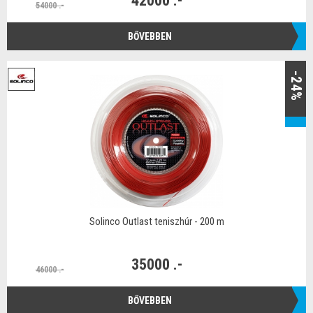
42000 .-
54000 .-
BŐVEBBEN
-24%
Solinco Outlast teniszhúr - 200 m
35000 .-
46000 .-
BŐVEBBEN