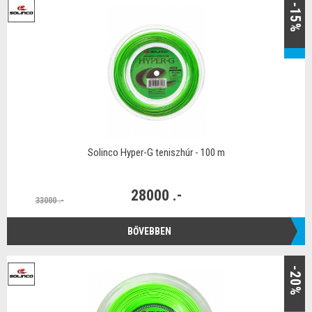
-15%
Solinco Hyper-G teniszhúr - 100 m
28000 .-
33000 .-
BŐVEBBEN
-20%