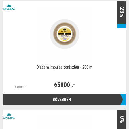
-23%
Diadem Impulse teniszhúr - 200 m
65000 .-
84000 .-
BŐVEBBEN
-0%