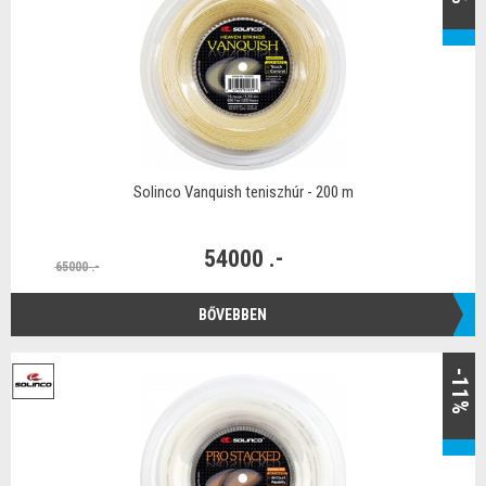
Solinco Vanquish teniszhúr - 200 m
54000 .-
65000 .-
BŐVEBBEN
-11%