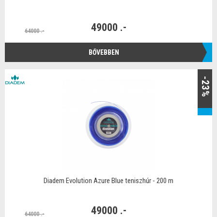
49000 .-
64000 .-
BŐVEBBEN
-23%
Diadem Evolution Azure Blue teniszhúr - 200 m
49000 .-
64000 .-