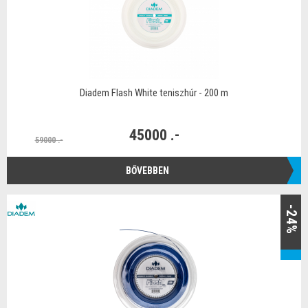
Diadem Flash White teniszhúr - 200 m
45000 .-
59000 .-
BŐVEBBEN
-24%