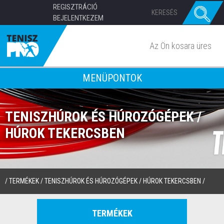
REGISZTRÁCIÓ
BEJELENTKEZEM
Az Ön kosara üres
MENÜPONTOK
TENISZHÚROK ÉS HÚROZÓGÉPEK /
HÚROK TEKERCSBEN
/
TERMÉKEK
/
TENISZHÚROK ÉS HÚROZÓGÉPEK
/
HÚROK TEKERCSBEN
/
TERMÉKEK