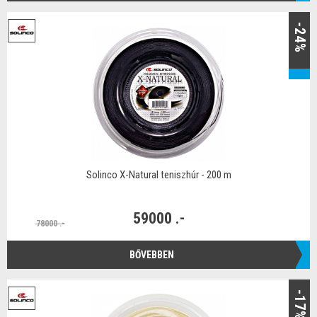
-24%
Solinco X-Natural teniszhúr - 200 m
59000 .-
78000 .-
BŐVEBBEN
-17%