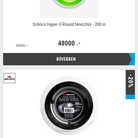
Solinco Hyper-G Round teniszhúr - 200 m
48000 .-
60000 .-
BŐVEBBEN
-20%