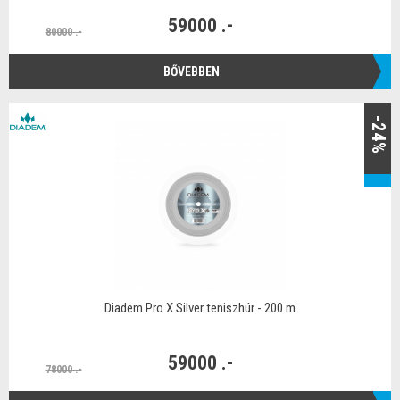
59000 .-
80000 .-
BŐVEBBEN
-24%
Diadem Pro X Silver teniszhúr - 200 m
59000 .-
78000 .-