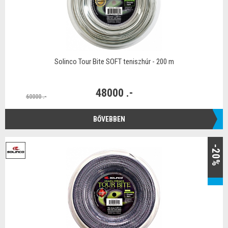
Solinco Tour Bite SOFT teniszhúr - 200 m
48000 .-
60000 .-
BŐVEBBEN
-20%