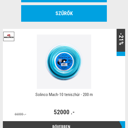
SZŰRŐK
-21%
Solinco Mach-10 teniszhúr - 200 m
52000 .-
66000 .-
BŐVEBBEN