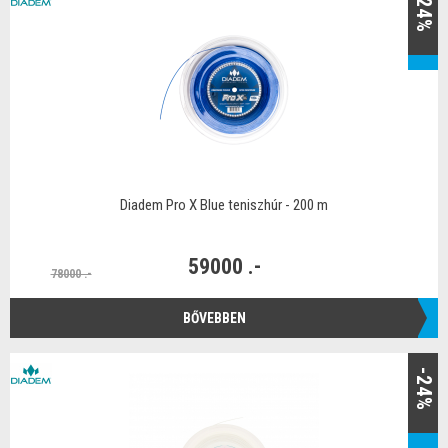
-24%
Diadem Pro X Blue teniszhúr - 200 m
59000 .-
78000 .-
BŐVEBBEN
-24%