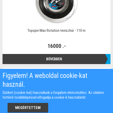
Topspin Max Rotation teniszhúr - 110 m
16000 .-
BŐVEBBEN
Figyelem! A weboldal cookie-kat
használ.
Sütiket (cookie-kat) használunk a forgalom elemzéséhez. Az oldalon
történő továbblépéssel elfogadja a cookie-k használatát.
MEGÉRTETTEM