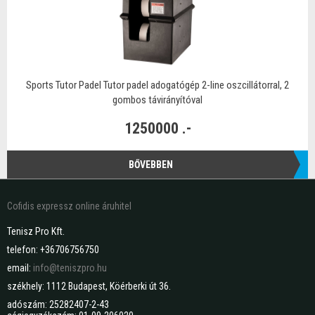
Sports Tutor Padel Tutor padel adogatógép 2-line oszcillátorral, 2
gombos távirányítóval
1250000 .-
BŐVEBBEN
Cofidis expressz online áruhitel
Tenisz Pro Kft.
telefon: +36706756750
email:
info@teniszpro.hu
székhely: 1112 Budapest, Köérberki út 36.
adószám: 25282407-2-43