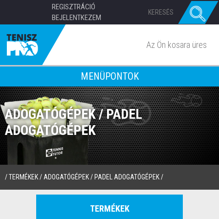
REGISZTRÁCIÓ
BEJELENTKEZEM
Az Ön kosara üres
MENÜPONTOK
ADOGATÓGÉPEK / PADEL
ADOGATÓGÉPEK
/
TERMÉKEK
/
ADOGATÓGÉPEK
/
PADEL ADOGATÓGÉPEK
/
TERMÉKEK