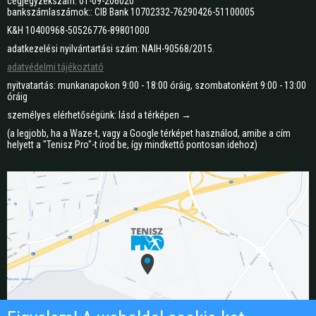
cégjegyzékszám: 01-09-206020
bankszámlaszámok:: CIB Bank 10702332-76290426-51100005
K&H 10400968-50526776-89801000
adatkezelési nyilvántartási szám: NAIH-90568/2015.
adatvédelmi tájékoztató
nyitvatartás: munkanapokon 9:00 - 18:00 óráig, szombatonként 9:00 - 13:00
óráig
személyes elérhetőségünk: lásd a térképen →
(a legjobb, ha a Waze-t, vagy a Google térképet használod, amibe a cím
helyett a "Tenisz Pro"-t írod be, így mindkettő pontosan idehoz)