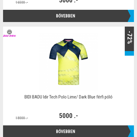
5000 .-
16500 .-
BŐVEBBEN
-72%
BIDI BADU Idir Tech Polo Lime/ Dark Blue férfi póló
5000 .-
18000 .-
BŐVEBBEN