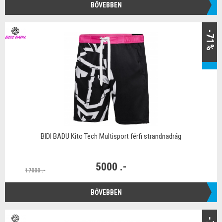
BŐVEBBEN
-71%
BIDI BADU Kito Tech Multisport férfi strandnadrág
5000 .-
17000 .-
BŐVEBBEN