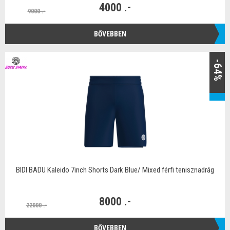
4000 .-
9000 .-
BŐVEBBEN
-64%
BIDI BADU Kaleido 7inch Shorts Dark Blue/ Mixed férfi tenisznadrág
8000 .-
22000 .-
BŐVEBBEN