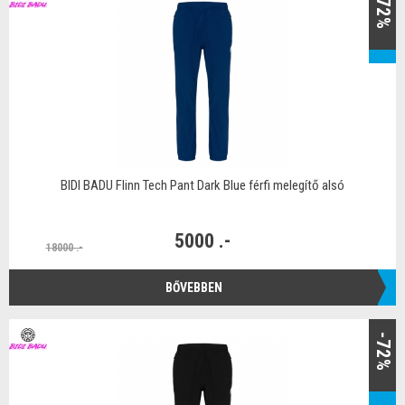
-72%
BIDI BADU Flinn Tech Pant Dark Blue férfi melegítő alsó
5000 .-
18000 .-
BŐVEBBEN
-72%