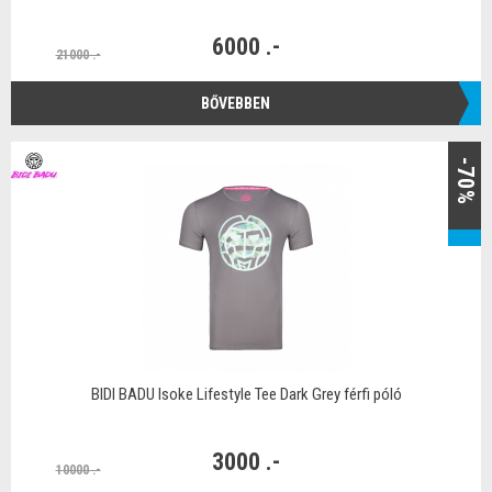
6000 .-
21000 .-
BŐVEBBEN
-70%
BIDI BADU Isoke Lifestyle Tee Dark Grey férfi póló
3000 .-
10000 .-