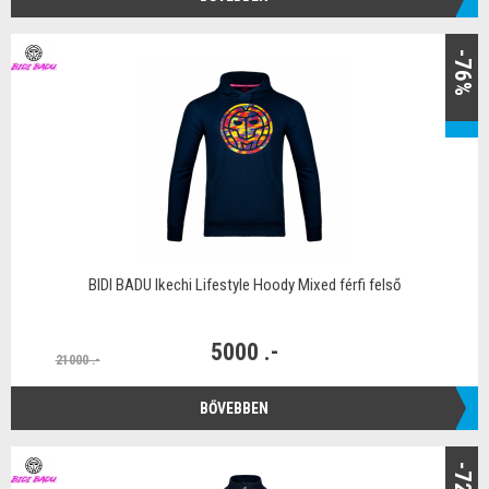
-76%
BIDI BADU Ikechi Lifestyle Hoody Mixed férfi felső
5000 .-
21000 .-
BŐVEBBEN
-72%