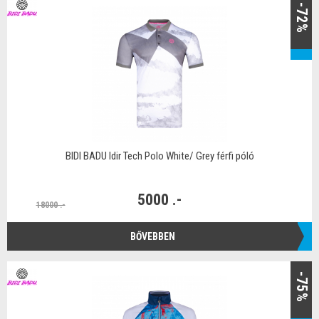
-72%
BIDI BADU Idir Tech Polo White/ Grey férfi póló
5000 .-
18000 .-
BŐVEBBEN
-75%