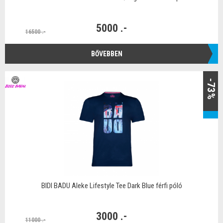
5000 .-
16500 .-
BŐVEBBEN
-73%
BIDI BADU Aleke Lifestyle Tee Dark Blue férfi póló
3000 .-
11000 .-