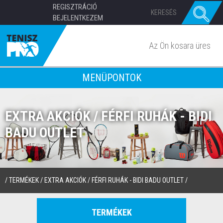
REGISZTRÁCIÓ
BEJELENTKEZEM
Az Ön kosara üres
MENÜPONTOK
EXTRA AKCIÓK / FÉRFI RUHÁK - BIDI
BADU OUTLET
/
TERMÉKEK
/
EXTRA AKCIÓK
/
FÉRFI RUHÁK - BIDI BADU OUTLET
/
TERMÉKEK