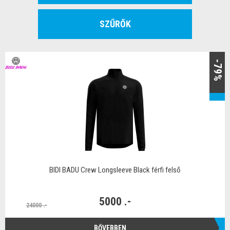
SZŰRŐK
-79%
BIDI BADU Crew Longsleeve Black férfi felső
5000 .-
24000 .-
BŐVEBBEN