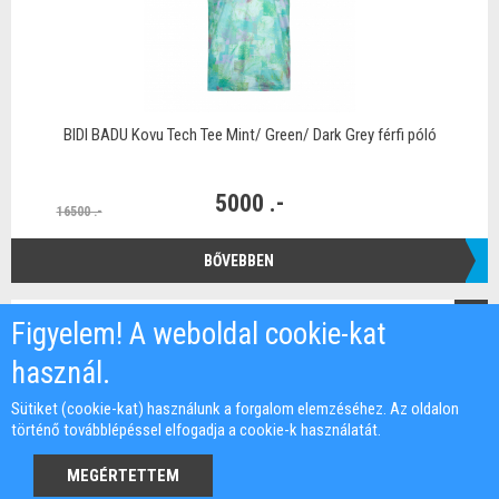
BIDI BADU Kovu Tech Tee Mint/ Green/ Dark Grey férfi póló
5000 .-
16500 .-
BŐVEBBEN
-62%
Figyelem! A weboldal cookie-kat
használ.
Sütiket (cookie-kat) használunk a forgalom elemzéséhez. Az oldalon
történő továbblépéssel elfogadja a cookie-k használatát.
MEGÉRTETTEM