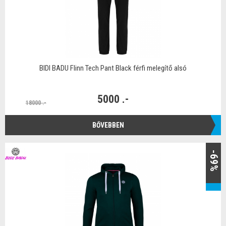
BIDI BADU Flinn Tech Pant Black férfi melegítő alsó
5000 .-
18000 .-
BŐVEBBEN
-69%