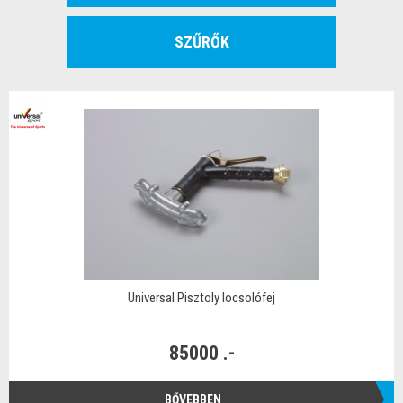
SZŰRŐK
Universal Pisztoly locsolófej
85000 .-
BŐVEBBEN