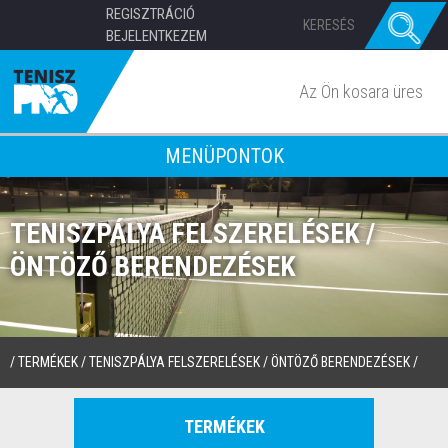
REGISZTRÁCIÓ
BEJELENTKEZEM
Az Ön kosara üres
MENÜPONTOK
TENISZPÁLYA FELSZERELÉSEK /
ÖNTÖZŐ BERENDEZÉSEK
/
TERMÉKEK
/
TENISZPÁLYA FELSZERELÉSEK
/
ÖNTÖZŐ BERENDEZÉSEK
/
TERMÉKEK