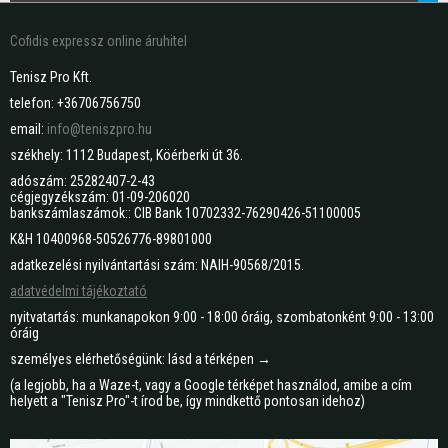
Cofidis expressz online áruhitel
Tenisz Pro Kft.
telefon: +36706756750
email:
info@teniszpro.hu
székhely: 1112 Budapest, Köérberki út 36.
adószám: 25282407-2-43
cégjegyzékszám: 01-09-206020
bankszámlaszámok:: CIB Bank 10702332-76290426-51100005
K&H 10400968-50526776-89801000
adatkezelési nyilvántartási szám: NAIH-90568/2015.
adatvédelmi tájékoztató
nyitvatartás: munkanapokon 9:00 - 18:00 óráig, szombatonként 9:00 - 13:00
óráig
személyes elérhetőségünk: lásd a térképen →
(a legjobb, ha a Waze-t, vagy a Google térképet használod, amibe a cím
helyett a "Tenisz Pro"-t írod be, így mindkettő pontosan idehoz)