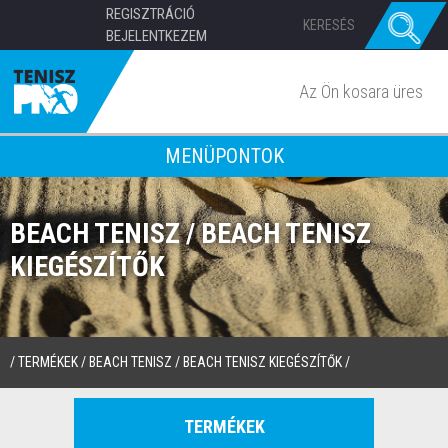
REGISZTRÁCIÓ
BEJELENTKEZEM
Az Ön kosara üres
MENÜPONTOK
BEACH TENISZ / BEACH TENISZ
KIEGÉSZÍTŐK
/
TERMÉKEK
/
BEACH TENISZ
/
BEACH TENISZ KIEGÉSZÍTŐK
/
TERMÉKEK