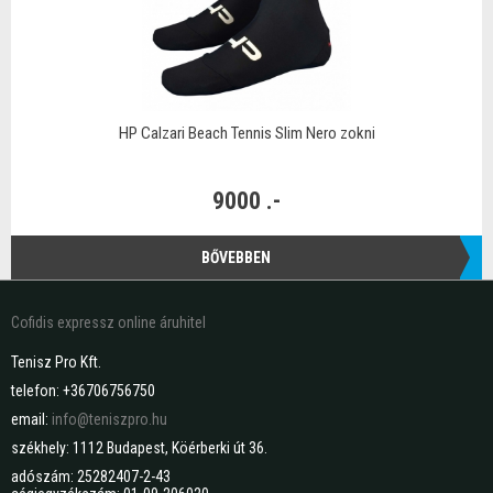
HP Calzari Beach Tennis Slim Nero zokni
9000 .-
BŐVEBBEN
Cofidis expressz online áruhitel
Tenisz Pro Kft.
telefon: +36706756750
email:
info@teniszpro.hu
székhely: 1112 Budapest, Köérberki út 36.
adószám: 25282407-2-43